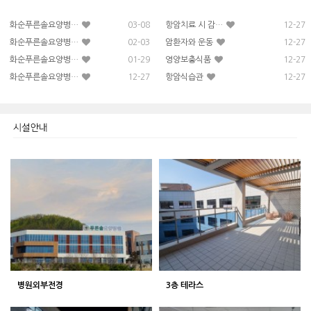
화순푸른솔요양병…
03-08
항암치료 시 감…
12-27
화순푸른솔요양병…
02-03
암환자와 운동
12-27
화순푸른솔요양병…
01-29
영양보충식품
12-27
화순푸른솔요양병…
12-27
항암식습관
12-27
병원외부전경
3층 테라스